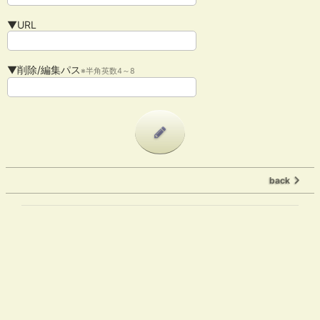
▼URL
▼削除/編集パス
※半角英数4～8
back